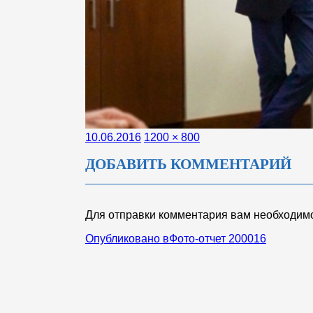
Опубликовано
Полный
10.06.2016
1200 × 800
размер
ДОБАВИТЬ КОММЕНТАРИЙ
Для отправки комментария вам необходи
НАВИГАЦИЯ
Опубликовано в
Фото-отчет 200016
ПО
ЗАПИСЯМ