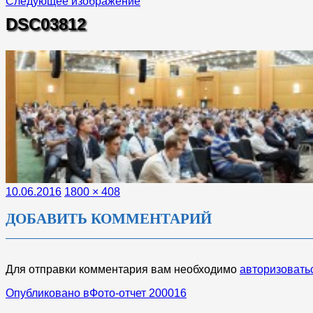
Следующее изображение
DSC03812
Опубликовано
Полный
10.06.2016
1800 × 408
размер
ДОБАВИТЬ КОММЕНТАРИЙ
Для отправки комментария вам необходимо
авторизовать
НАВИГАЦИЯ
Опубликовано в
Фото-отчет 200016
ПО