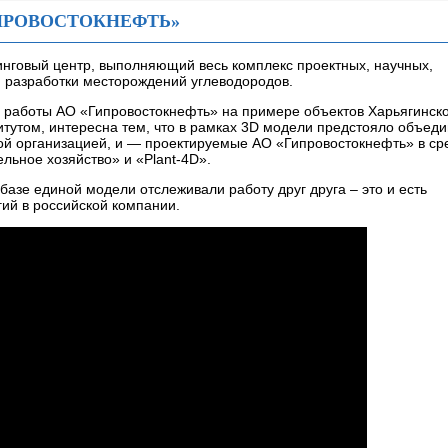
ИПРОВОСТОКНЕФТЬ»
нговый центр, выполняющий весь комплекс проектных, научных,
и разработки месторождений углеводородов.
 работы АО «Гипровостокнефть» на примере объектов Харьягинск
тутом, интересна тем, что в рамках 3D модели предстояло объеди
й организацией, и — проектируемые АО «Гипровостокнефть» в ср
льное хозяйство» и «Plant-4D».
базе единой модели отслеживали работу друг друга – это и есть
ий в российской компании.