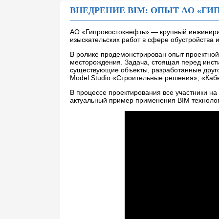
ВНЕДРЕНИЕ BIM: ОПЫТ AO «Г
AO «Гипровостокнефть» — крупный инжинири
изыскательских работ в сфере обустройства 
В ролике продемонстрирован опыт проектной
месторождения. Задача, стоящая перед инсти
существующие объекты, разработанные друго
Model Studio «Строительные решения», «Кабе
В процессе проектирования все участники на 
актуальный пример применения BIM технолог